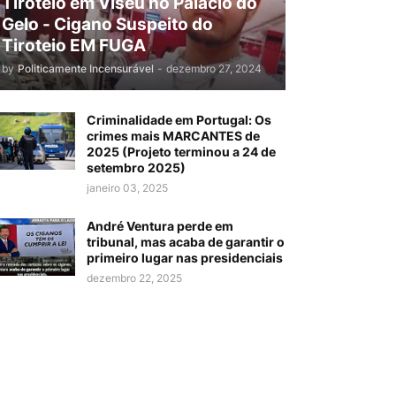
Tiroteio em Viseu no Palácio do
Gelo - Cigano Suspeito do
Tiroteio EM FUGA
by
Politicamente Incensurável
-
dezembro 27, 2024
Criminalidade em Portugal: Os
crimes mais MARCANTES de
2025 (Projeto terminou a 24 de
setembro 2025)
janeiro 03, 2025
André Ventura perde em
tribunal, mas acaba de garantir o
primeiro lugar nas presidenciais
dezembro 22, 2025